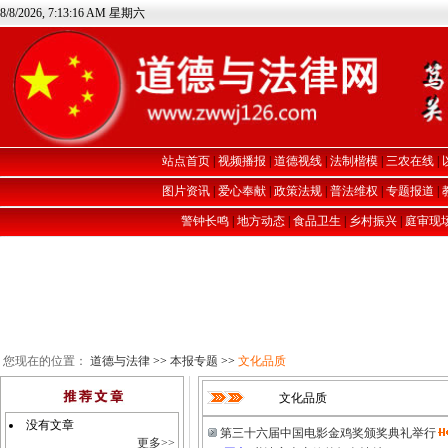
8/8/2026, 7:13:16 AM 星期六
站点首页
|
视频播报
|
道德视线
|
法制楷模
|
三农在线
|
图片资讯
|
爱心奉献
|
政策法规
|
普法维权
|
专题报道
|
警钟长鸣
|
地方动态
|
食品卫生
|
乡村振兴
|
庭审现
您现在的位置：
道德与法律
>>
本报专题
>>
文化品质
文化品质
没有文章
第三十六届中国电影金鸡奖颁奖典礼举行
更多>>