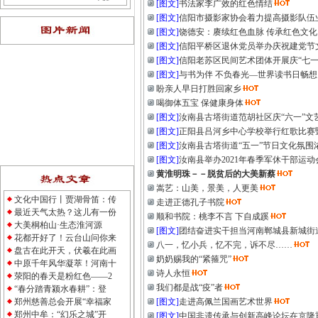
[图文]
书法家李广效的红色情结
[图文]
信阳市摄影家协会着力提高摄影队伍
[图文]
饶德安：赓续红色血脉 传承红色文化
[图文]
信阳平桥区退休党员举办庆祝建党节
[图文]
信阳老苏区民间艺术团体开展庆“七一
[图文]
与书为伴 不负春光—世界读书日畅想
盼亲人早日打胜回家乡
喝御体五宝 保健康身体
[图文]
汝南县古塔街道范胡社区庆“六一”文
[图文]
正阳县吕河乡中心学校举行红歌比赛
[图文]
汝南县古塔街道“五一”节日文化氛围
[图文]
汝南县举办2021年春季军休干部运动
黄淮明珠－－脱贫后的大美新蔡
嵩艺：山美，景美，人更美
文化中国行丨贾湖骨笛：传
走进正德孔子书院
最近天气太热？这儿有一份
顺和书院：桃李不言 下自成蹊
大美桐柏山·生态淮河源
[图文]
团结奋进实干担当河南郸城县新城街
花都开好了！云台山问你来
八一，忆小兵，忆不完，诉不尽……
盘古在此开天，伏羲在此画
奶奶赐我的“紧箍咒”
中原千年风华凝萃！河南十
诗人永恒
荥阳的春天是粉红色——2
我们都是战“疫”者
“春分踏青颍水春耕”：登
郑州慈善总会开展“幸福家
[图文]
走进高佩兰国画艺术世界
郑州中牟：“幻乐之城”开
[图文]
中国非遗传承与创新高峰论坛在京隆