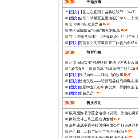
专题报道
[图文]
【党史在正阳】县委统战部：“学习
[图文]
信阳市平桥区五里镇召开学习二十大
常老鸭创新发展之路
书画家编辑家“三峰”拔萃刘灿章
在《道德与法律》《庆展访谈》栏目年会
[图文]
河南省文明家庭教育工作委员会成立
教育印象
河南沁阳实施“村校联建”助力乡村教育发
“诚信办学，教育为本”形象宣传主题活动
[图文]
以书为伴——我与书的故事
[图文]
铿锵玫瑰——记新蔡县优秀禁毒志愿
[图文]
他是学生们心中像父亲一样的班主任
[图文]
史超思语
科技发明
以河图洛书厚蕴之道德（背景）为核心灵
两颗北斗三号卫星成功发射
深圳康成宇霸科技照明有限公司打造新品
严介和：2013年房地产将理性回归
节能减排叫响第十届中国科协年会