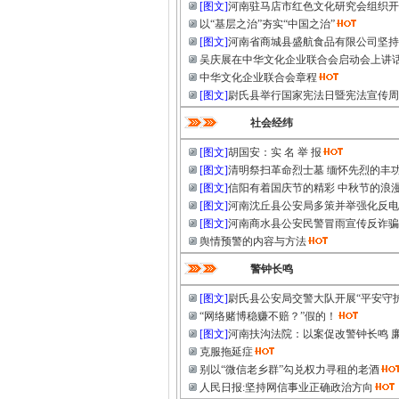
[图文]
河南驻马店市红色文化研究会组织开
以“基层之治”夯实“中国之治”
[图文]
河南省商城县盛航食品有限公司坚持
吴庆展在中华文化企业联合会启动会上讲
中华文化企业联合会章程
[图文]
尉氏县举行国家宪法日暨宪法宣传周
社会经纬
[图文]
胡国安：实 名 举 报
[图文]
清明祭扫革命烈士墓 缅怀先烈的丰
[图文]
信阳有着国庆节的精彩 中秋节的浪
[图文]
河南沈丘县公安局多策并举强化反电
[图文]
河南商水县公安民警冒雨宣传反诈骗
舆情预警的内容与方法
警钟长鸣
[图文]
尉氏县公安局交警大队开展“平安守
“网络赌博稳赚不赔？”假的！
[图文]
河南扶沟法院：以案促改警钟长鸣 
克服拖延症
别以“微信老乡群”勾兑权力寻租的老酒
人民日报:坚持网信事业正确政治方向