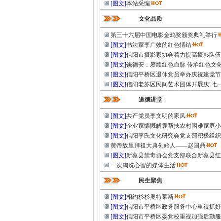
[图文]
本站采编
文化品质
第三十六届中国电影金鸡奖颁奖典礼举行
[图文]
书法家李广效的红色情结
[图文]
信阳市摄影家协会着力提高摄影队伍
[图文]
饶德安：赓续红色血脉 传承红色文
[图文]
信阳平桥区退休党员举办庆祝建党节
[图文]
信阳老苏区民间艺术团体开展庆“七
道德讲堂
[图文]
共产党员李文明的家风
[图文]
企业家慷慨解囊帮扶农村困难家庭小
[图文]
信阳李氏文化研究会党支部积极组织
黄帝故里拜祖大典创始人——赵国鼎
[图文]
新蔡县禁毒协会党支部联合新蔡县红
一次淘洗心智的媒体生活
民生聚焦
[图文]
相约杉杉奥特莱斯
[图文]
信阳市平桥区政务服务中心重视抓好
[图文]
信阳市平桥区委党校重视加强后勤服