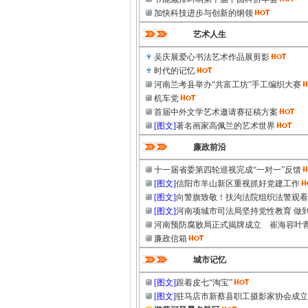
加快科技进步与创新的纲领
艺术人生
吴庆展爱心书法艺术作品展剪影
时代的记忆
河南兰考县举办“共富工坊”手工编织大赛
机车党
首届中外文学艺术邀请赛征稿方案
[图文]
著名画家高佩兰的艺术世界
廉政前沿
十一届省委第四轮巡视完成“一对一”反馈
[图文]
信阳市羊山新区重视抓好党建工作
[图文]
向警旗致敬！扶沟法院组织法警观看
[图文]
河南项城市司法局坚持党性教育 做
河南预防腐败局正式揭牌成立 崔海容叶
廉政信箱
城市记忆
[图文]
跟着皮七“淘宝”
[图文]
驻马店市新蔡县职工摄影家协会成立