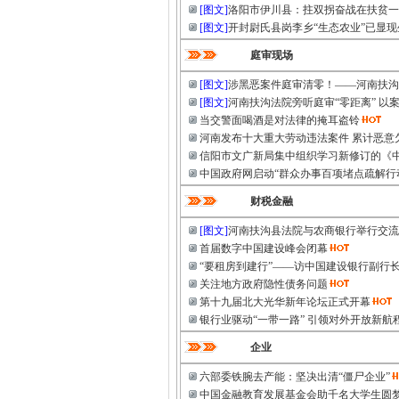
[图文]
洛阳市伊川县：拄双拐奋战在扶贫一
[图文]
开封尉氏县岗李乡“生态农业”已显现
庭审现场
[图文]
涉黑恶案件庭审清零！——河南扶沟
[图文]
河南扶沟法院旁听庭审“零距离” 以案
当交警面喝酒是对法律的掩耳盗铃
河南发布十大重大劳动违法案件 累计恶意
信阳市文广新局集中组织学习新修订的《
中国政府网启动“群众办事百项堵点疏解行
财税金融
[图文]
河南扶沟县法院与农商银行举行交流
首届数字中国建设峰会闭幕
“要租房到建行”——访中国建设银行副行
关注地方政府隐性债务问题
第十九届北大光华新年论坛正式开幕
银行业驱动“一带一路” 引领对外开放新航
企业
六部委铁腕去产能：坚决出清“僵尸企业”
中国金融教育发展基金会助千名大学生圆