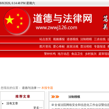
8/8/2026, 6:14:49 PM 星期六
站点首页
|
视频播报
|
道德视线
|
法制楷模
|
三农在线
|
图片资讯
|
爱心奉献
|
政策法规
|
普法维权
|
专题报道
|
警钟长鸣
|
地方动态
|
食品卫生
|
乡村振兴
|
庭审现
您现在的位置：
道德与法律
>>
本报专题
法制楷模
没有文章
全省法院网络安全和信息化工作会议暨信
更多>>