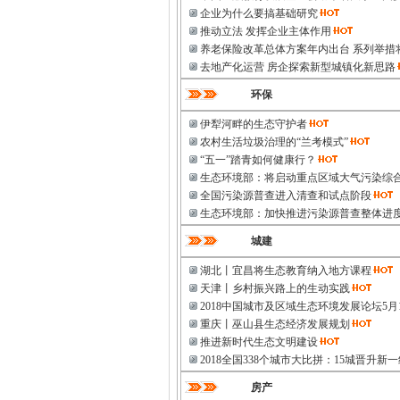
企业为什么要搞基础研究
推动立法 发挥企业主体作用
养老保险改革总体方案年内出台 系列举措
去地产化运营 房企探索新型城镇化新思路
环保
伊犁河畔的生态守护者
农村生活垃圾治理的“兰考模式”
“五一”踏青如何健康行？
生态环境部：将启动重点区域大气污染综
全国污染源普查进入清查和试点阶段
生态环境部：加快推进污染源普查整体进
城建
湖北丨宜昌将生态教育纳入地方课程
天津丨乡村振兴路上的生动实践
2018中国城市及区域生态环境发展论坛5月
重庆丨巫山县生态经济发展规划
推进新时代生态文明建设
2018全国338个城市大比拼：15城晋升新
房产