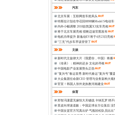
汽车
北京车展：互联网造车抢风头
特斯拉计划在华召回8898辆Model S电动车
内外小幅调整 2018款凯翼X3实车亮相
将于北京车展亮相 猎豹迈途官图发布
电机功率提升 新逸动EV将于4月23日亮相
“三无”代步车早该管管了
文娱
新时代主旋律大片《我爱你，中国》将播
《传承》：精神的还乡 文化的寻根
中国电影产业发展势头正劲
“复兴号”春运首秀 新时代春运“复兴号”覆
大众集团任命新CEO 管理与业务架构大规
官宣！韩国人张外龙执教河南建业
体育
郑智冯潇霆无缘恒大关键战 卡纳瓦罗:绝
里皮向球迷道歉：中国足球全方位落后 没
中国女篮官方写真出炉 气氛轻松队员比出"6