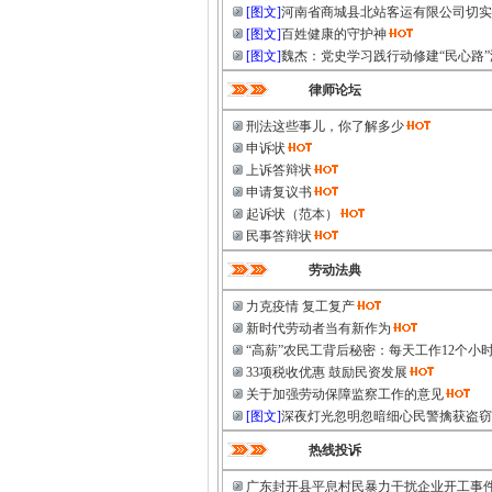
[图文]
河南省商城县北站客运有限公司切实
[图文]
百姓健康的守护神
[图文]
魏杰：党史学习践行动修建“民心路
律师论坛
刑法这些事儿，你了解多少
申诉状
上诉答辩状
申请复议书
起诉状（范本）
民事答辩状
劳动法典
力克疫情 复工复产
新时代劳动者当有新作为
“高薪”农民工背后秘密：每天工作12个小
33项税收优惠 鼓励民资发展
关于加强劳动保障监察工作的意见
[图文]
深夜灯光忽明忽暗细心民警擒获盗窃
热线投诉
广东封开县平息村民暴力干扰企业开工事