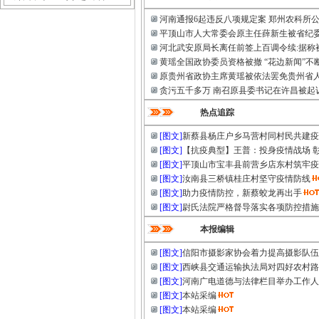
河南通报6起违反八项规定案 郑州农科所
平顶山市人大常委会原主任薛新生被省纪委
河北武安原局长离任前签上百调令续:据称
黄瑶全国政协委员资格被撤 “花边新闻”不
原贵州省政协主席黄瑶被依法罢免贵州省
贪污五千多万 南召原县委书记在许昌被起
热点追踪
[图文]
新蔡县杨庄户乡马营村同村民共建疫
[图文]
【抗疫典型】王普：投身疫情战场 
[图文]
平顶山市宝丰县前营乡店东村筑牢疫
[图文]
汝南县三桥镇桂庄村坚守疫情防线
[图文]
助力疫情防控，新蔡蛟龙再出手
[图文]
尉氏法院严格督导落实各项防控措施
本报编辑
[图文]
信阳市摄影家协会着力提高摄影队伍
[图文]
西峡县交通运输执法局对四好农村路
[图文]
河南广电道德与法律栏目举办工作人
[图文]
本站采编
[图文]
本站采编