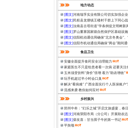
地方动态
[图文]
河南瑞孚实业有限公司切实加强企业
[图文]
民权县龙塘镇王楼村干群上下同心战
[图文]
汝南县古塔街道“学条例促文明树新
[图文]
罗山董寨国家级自然保护区基础设施
[图文]
信阳机动通信局确保“北京冬奥会”、
[图文]
信阳市机动通信局确保“两会”期间
食品卫生
安徽全面提升食药安全治理能力
家庭医生不只是给患者看一次病 还要关注
玉米须变饮料“身价”倍增 着力“助农增收”
玩手机超过半小时会口臭
解决“看病难” 广西全面实行个人医保账户“
流感来袭 教你如何应对
乡村振兴
郑州中牟：“幻乐之城”开启文旅盛宴，春
[图文]
河南荥阳市局（分公司）开展助农志
[图文]
柴友喜：甘当孺子牛的第一书记
平舆颂