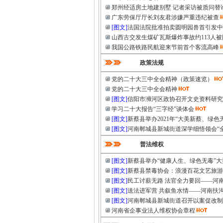
郑州经适房土地建别墅 记者采访被质问替
广东劳保厅厅长刘友君涉嫌严重违纪被查
[图文]
法国法院批准拍卖圆明园兽首引发中
山西古交发生煤矿瓦斯爆炸事故约113人被
我国公路铁路民航迎来节前首个客流高峰
政策法规
党的二十大三中全会精神（政策速览）
党的二十大三中全会精神
[图文]
信阳市浉河区政协召开文史资料研究
学习二十大报告“三字经”谈体会
[图文]
新蔡县举办2021年“大美新蔡、绿色
[图文]
河南郸城县新城街道深学细悟领会“全
普法维权
[图文]
新蔡县举办“健康人生、绿色无毒”
[图文]
新蔡县禁毒协会：浪漫百花文艺旅游
[图文]
民工讨薪无路 法官全力要回——河
[图文]
送法进军营 共叙鱼水情——河南扶
[图文]
河南郸城县新城街道召开以案促改制
河南省企事业法人维权协会章程