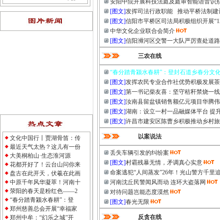
安阳中院开展科技法庭及庭审智能语音识
[图文]
发挥司法行政职能 推动平桥法制建
[图文]
信阳市平桥区司法局积极组织开展“1
中华文化企业联合会简介
[图文]
信阳浉河区交警一大队严厉查处道路
三农在线
“春分踏青颍水春耕”：登封石道乡春分文
[图文]
发挥农民专业合作社优势积极发展茶
[图文]
第一书记柴友喜：坚守秸秆禁烧一线
[图文]
汝南县留盆镇销售额亿元项目华腾伟
[图文]
湖南：设立一村一品融媒体平台 提
[图文]
许昌市建安区陈曹乡积极推动乡村旅
以案说法
文化中国行丨贾湖骨笛：传
最近天气太热？这儿有一份
丢失车辆引发的纠纷案
大美桐柏山·生态淮河源
[图文]
村霸残暴无情，矛调真心实意
花都开好了！云台山问你来
命案逃犯“人间蒸发”26年！光山警方千里
盘古在此开天，伏羲在此画
中原千年风华凝萃！河南十
河南沈丘民警闻风而动 连环大盗落网
荥阳的春天是粉红色——2
对待问题岂能态度漠然
“春分踏青颍水春耕”：登
[图文]
春光无限
郑州慈善总会开展“幸福家
反贪在线
郑州中牟：“幻乐之城”开