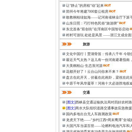
让“静止”的房租“动”起来
郑州今年将建7000套公租房
敢教桐柏绿如海——记河南省林业厅下派
山东日照：巧打特色民俗“旅游牌”
东北首条“双创街”在浑南区中国智谷启动
村村可游玩 处处是风景 ——浙江文成全面
旅游
文化中国行丨贾湖骨笛：传承八千年 今朝
最近天气太热？这儿有一份河南避暑指南，
大美桐柏山·生态淮河源
花都开好了！云台山问你来不来？
盘古在此开天，伏羲在此画卦，梁祝在此
中原千年风华凝萃！河南十大必游胜地权
交通
[图文]
西峡县交通运输执法局对四好农村路
[图文]
商水大队组织道路交通事故应急救援
国内多地出台无人车路测政策
龙虎天下绝——“乡约江西•周末鹰潭”全域
大国汽车当谋百世——论燃料电池汽车和
湖北省旅游委发布19条茶文化旅游线路