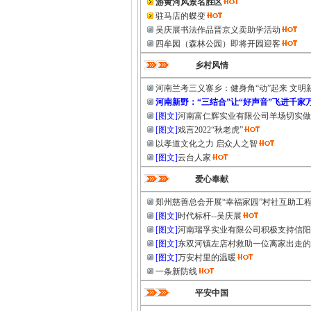
游黄河风景名胜区
驻马店的蝶变
吴庆展书法作品晋京义卖助学活动
四牟园（森林公园）即将开园迎客
乡村风情
河南兰考三义寨乡：健身角“动”起来 文明新
河南新野：“三结合”让“好声音”飞进千家
[图文]
河南富仁辉实业有限公司羊场切实做
[图文]
戏言2022“秋老虎”
以孝道文化之力 启众人之智
[图文]
云台人家
爱心奉献
郑州慈善总会开展“幸福家园”村社互助工
[图文]
时代标杆--吴庆展
[图文]
河南瑞孚实业有限公司积极支持信阳
[图文]
东双河镇左店村救助一位离家出走的
[图文]
万安村里的温暖
一条新防线
平安中国